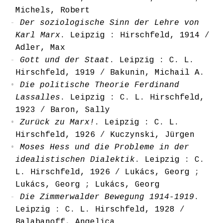
Michels, Robert
Der soziologische Sinn der Lehre von
Karl Marx
. Leipzig : Hirschfeld, 1914
/
Adler, Max
Gott und der Staat
. Leipzig : C. L.
Hirschfeld, 1919
/
Bakunin, Michail A.
Die politische Theorie Ferdinand
Lassalles
. Leipzig : C. L. Hirschfeld,
1923
/
Baron, Sally
Zurück zu Marx!
. Leipzig : C. L.
Hirschfeld, 1926
/
Kuczynski, Jürgen
Moses Hess und die Probleme in der
idealistischen Dialektik
. Leipzig : C.
L. Hirschfeld, 1926
/
Lukács, Georg
;
Lukács, Georg
;
Lukács, Georg
Die Zimmerwalder Bewegung 1914-1919
.
Leipzig : C. L. Hirschfeld, 1928
/
Balabanoff, Angelica