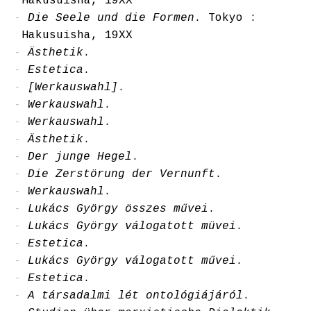
Hakusuisha, 19XX
Die Seele und die Formen
. Tokyo :
Hakusuisha, 19XX
Ästhetik
.
Estetica
.
[Werkauswahl]
.
Werkauswahl
.
Werkauswahl
.
Ästhetik
.
Der junge Hegel
.
Die Zerstörung der Vernunft
.
Werkauswahl
.
Lukács György összes művei
.
Lukács György válogatott müvei
.
Estetica
.
Lukács György válogatott művei
.
Estetica
.
A társadalmi lét ontológiájáról
.