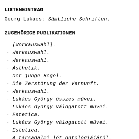
Listeneintrag
Georg Lukacs:
Sämtliche Schriften
.
Zugehörige Publikationen
[Werkauswahl]
.
Werkauswahl
.
Werkauswahl
.
Ästhetik
.
Der junge Hegel
.
Die Zerstörung der Vernunft
.
Werkauswahl
.
Lukács György összes művei
.
Lukács György válogatott müvei
.
Estetica
.
Lukács György válogatott művei
.
Estetica
.
A társadalmi lét ontológiájáról
.