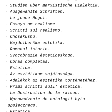
Studien über marxistische Dialektik
.
Ausgewählte Schriften
.
Le jeune Hegel
.
Essays om realisme
.
Scritti sul realismo
.
Chosakushû
.
Hajdelberška estetika
.
Romanul istoric
.
Svocobrazie ėstetičeskogo
.
Obras completas
.
Estetica
.
Az esztétikum sajátossága
.
Adalékok az esztétika történetéhez
.
Primi scritti sull' estetica
.
La Destruction de la raison
.
Wprowadzenie do ontologii bytu
społecznego
.
Estetica
.