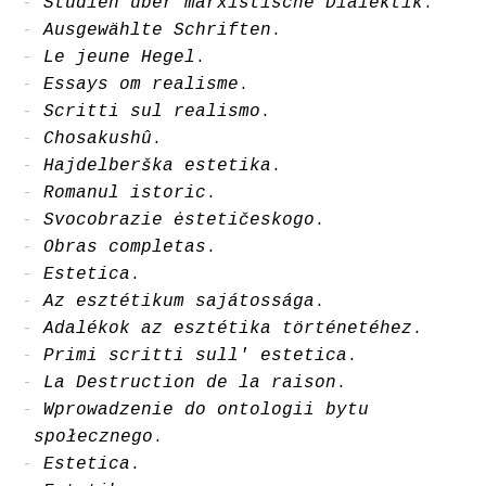
Studien über marxistische Dialektik
.
Ausgewählte Schriften
.
Le jeune Hegel
.
Essays om realisme
.
Scritti sul realismo
.
Chosakushû
.
Hajdelberška estetika
.
Romanul istoric
.
Svocobrazie ėstetičeskogo
.
Obras completas
.
Estetica
.
Az esztétikum sajátossága
.
Adalékok az esztétika történetéhez
.
Primi scritti sull' estetica
.
La Destruction de la raison
.
Wprowadzenie do ontologii bytu
społecznego
.
Estetica
.