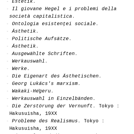
Estetik
.
Il giovane Hegel e i problemi della
società capitalistica
.
Ontologia esistenţei sociale
.
Ästhetik
.
Politische Aufsätze
.
Ästhetik
.
Ausgewählte Schriften
.
Werkauswahl
.
Werke
.
Die Eigenart des Ästhetischen
.
Georg Lukács's marxism
.
Wakaki-Hēgeru
.
Werkauswahl in Einzelbänden
.
Die Zerstörung der Vernunft
. Tokyo :
Hakusuisha, 19XX
Probleme des Realismus
. Tokyo :
Hakusuisha, 19XX