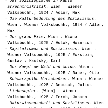
Das Soziologische in Kants
Erkenntniskritik
. Wien : Wiener
Volksbuchh., 1924
/
Adler, Max
Die Kulturbedeutung des Sozialismus
.
Wien : Wiener Volksbuchh., 1924
/
Adler,
Max
Der graue Film
. Wien : Wiener
Volksbuchh., 1925
/
Holek, Heinrich
Kapitalismus und Sozialismus
. Wien :
Wiener Volksbuchh., 1925
/
Eckstein,
Gustav
;
Kautsky, Karl
Der Kampf um Wald und Weide
. Wien :
Wiener Volksbuchh., 1925
/
Bauer, Otto
Schwarzgelbe Verschwörer
. Wien : Wiener
Volksbuchh., 1925
/
Deutsch, Julius
Liebesopfer
. [Wien] : Wiener
Volksbuchh., 1925
/
Ferch, Johann
Naturwissenschaft und Sozialismus
. Wien