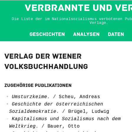
VERBRANNTE und VE
Die Liste der im Nationalsozialismus verbotenen Pub
Verlage.
Geschichten
Analysen
Daten
Verlag der Wiener
Volksbuchhandlung
Zugehörige Publikationen
Umsturzkeime
.
/
Scheu, Andreas
Geschichte der österreichischen
Sozialdemokratie
.
/
Brügel, Ludwig
Kapitalismus und Sozialismus nach dem
Weltkrieg
.
/
Bauer, Otto