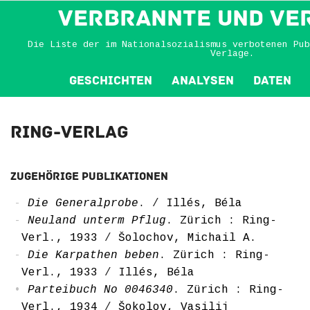
VERBRANNTE und VE
Die Liste der im Nationalsozialismus verbotenen Pub
Verlage.
Geschichten
Analysen
Daten
Ring-Verlag
Zugehörige Publikationen
Die Generalprobe
.
/
Illés, Béla
Neuland unterm Pflug
. Zürich : Ring-
Verl., 1933
/
Šolochov, Michail A.
Die Karpathen beben
. Zürich : Ring-
Verl., 1933
/
Illés, Béla
Parteibuch No 0046340
. Zürich : Ring-
Verl., 1934
/
Šokolov, Vasilij