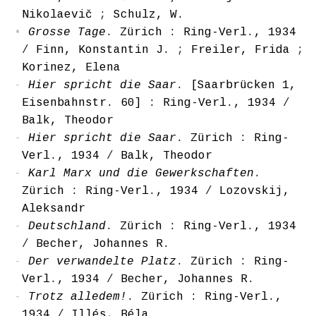
Nikolaevič
;
Schulz, W.
Grosse Tage
. Zürich : Ring-Verl., 1934
/
Finn, Konstantin J.
;
Freiler, Frida
;
Korinez, Elena
Hier spricht die Saar
. [Saarbrücken 1,
Eisenbahnstr. 60] : Ring-Verl., 1934
/
Balk, Theodor
Hier spricht die Saar
. Zürich : Ring-
Verl., 1934
/
Balk, Theodor
Karl Marx und die Gewerkschaften
.
Zürich : Ring-Verl., 1934
/
Lozovskij,
Aleksandr
Deutschland
. Zürich : Ring-Verl., 1934
/
Becher, Johannes R.
Der verwandelte Platz
. Zürich : Ring-
Verl., 1934
/
Becher, Johannes R.
Trotz alledem!
. Zürich : Ring-Verl.,
1934
/
Illés, Béla