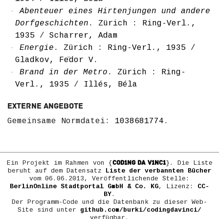
Abenteuer eines Hirtenjungen und andere
Dorfgeschichten
. Zürich : Ring-Verl.,
1935
/
Scharrer, Adam
Energie
. Zürich : Ring-Verl., 1935
/
Gladkov, Fe͏̈dor V.
Brand in der Metro
. Zürich : Ring-
Verl., 1935
/
Illés, Béla
Externe Angebote
Gemeinsame Normdatei:
1038681774
.
COD1NG DA V1NC1
Ein Projekt im Rahmen von {
}. Die Liste
beruht auf dem Datensatz
Liste der verbannten Bücher
vom 06.06.2013, Veröffentlichende Stelle:
BerlinOnline Stadtportal GmbH & Co. KG
, Lizenz:
CC-
BY
.
Der Programm-Code und die Datenbank zu dieser Web-
Site sind unter
github.com/burki/codingdavinci/
verfügbar.