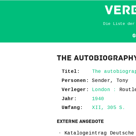
VER
Die Liste der
G
The autobiography
Titel:
The autobiogra
Personen:
Sender, Tony
Verleger:
London :
Routl
Jahr:
1940
Umfang:
XII, 305 S.
Externe Angebote
Katalogeintrag Deutsche