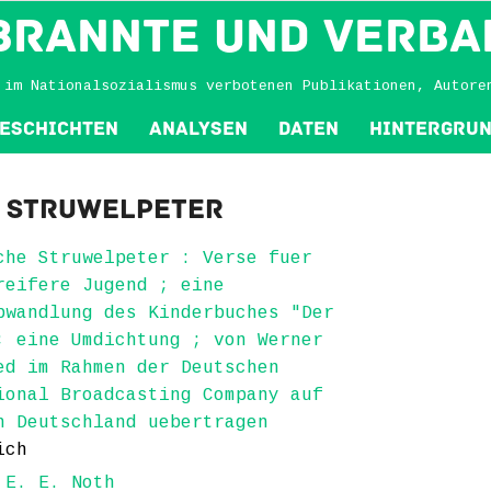
BRANNTE und VERBA
 im Nationalsozialismus verbotenen Publikationen, Autore
eschichten
Analysen
Daten
Hintergru
e Struwelpeter
che Struwelpeter : Verse fuer
reifere Jugend ; eine
bwandlung des Kinderbuches "Der
; eine Umdichtung ; von Werner
ed im Rahmen der Deutschen
ional Broadcasting Company auf
h Deutschland uebertragen
ich
 E. E. Noth