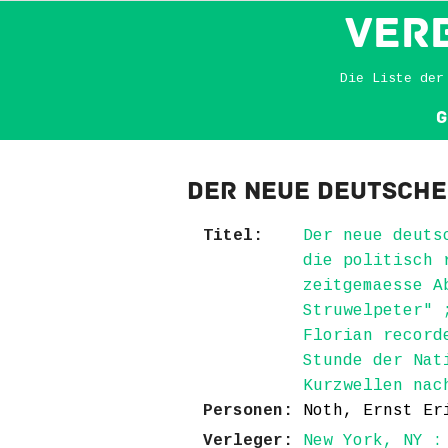
VER
Die Liste der
G
Der neue deutsch
Titel:
Der neue deuts
die politisch 
zeitgemaesse A
Struwelpeter" 
Florian record
Stunde der Nat
Kurzwellen nac
Personen:
Noth, Ernst Er
Verleger:
New York, NY :