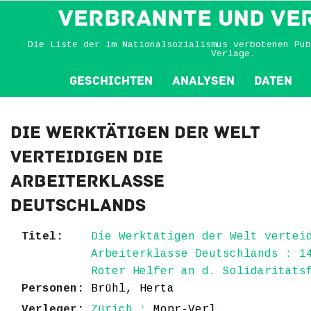
VERBRANNTE und VE
Die Liste der im Nationalsozialismus verbotenen Pub
Verlage.
Geschichten
Analysen
Daten
Die Werktätigen der Welt
verteidigen die
Arbeiterklasse
Deutschlands
Titel:
Die Werktätigen der Welt vertei
Arbeiterklasse Deutschlands : 1
Roter Helfer an d. Solidaritäts
Personen:
Brühl, Herta
Verleger:
Zürich :
Mopr-Verl.