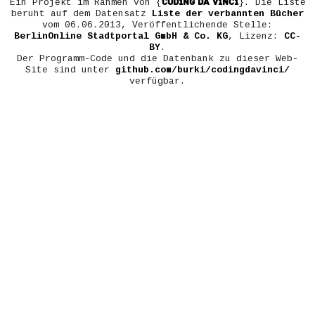
COD1NG DA V1NC1
Ein Projekt im Rahmen von {
}. Die Liste
beruht auf dem Datensatz
Liste der verbannten Bücher
vom 06.06.2013, Veröffentlichende Stelle:
BerlinOnline Stadtportal GmbH & Co. KG
, Lizenz:
CC-
BY
.
Der Programm-Code und die Datenbank zu dieser Web-
Site sind unter
github.com/burki/codingdavinci/
verfügbar.