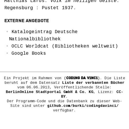
Matthias Laros:
Volk im heiligen Geiste
.
Regensburg : Pustet 1937.
Externe Angebote
Katalogeintrag Deutsche
Nationalbibliothek
OCLC Worldcat (Bibliotheken weltweit)
Google Books
COD1NG DA V1NC1
Ein Projekt im Rahmen von {
}. Die Liste
beruht auf dem Datensatz
Liste der verbannten Bücher
vom 06.06.2013, Veröffentlichende Stelle:
BerlinOnline Stadtportal GmbH & Co. KG
, Lizenz:
CC-
BY
.
Der Programm-Code und die Datenbank zu dieser Web-
Site sind unter
github.com/burki/codingdavinci/
verfügbar.