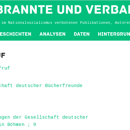
BRANNTE und VERBA
 im Nationalsozialismus verbotenen Publikationen, Autore
eschichten
Analysen
Daten
Hintergru
uf
fruf
chaft deutscher Bücherfreunde
ngen der Gesellschaft deutscher
in Böhmen ; 9