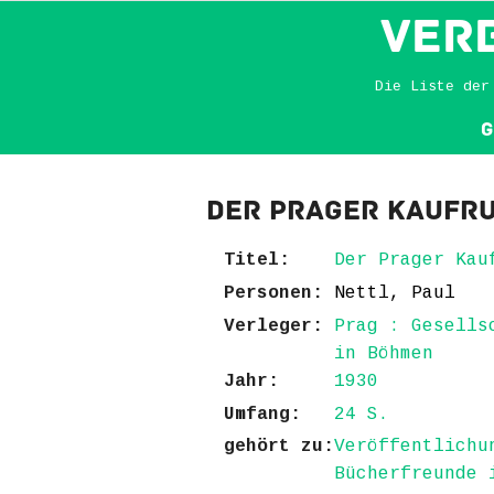
VER
Die Liste der
G
Der Prager Kaufr
Titel:
Der Prager Kau
Personen:
Nettl, Paul
Verleger:
Prag : Gesells
in Böhmen
Jahr:
1930
Umfang:
24 S.
gehört zu:
Veröffentlichu
Bücherfreunde 