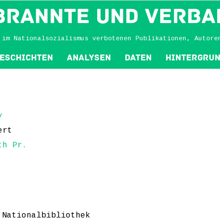
BRANNTE und VERBA
 im Nationalsozialismus verbotenen Publikationen, Autore
eschichten
Analysen
Daten
Hintergru
y
ert
th Pr.
 Nationalbibliothek