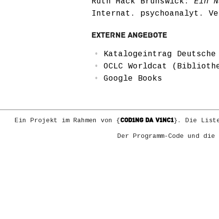
Ruth Mack Brunswick:
Ein N
Internat. psychoanalyt. Ve
Externe Angebote
Katalogeintrag Deutsche
OCLC Worldcat (Biblioth
Google Books
COD1NG DA V1NC1
Ein Projekt im Rahmen von {
}. Die List
Der Programm-Code und die