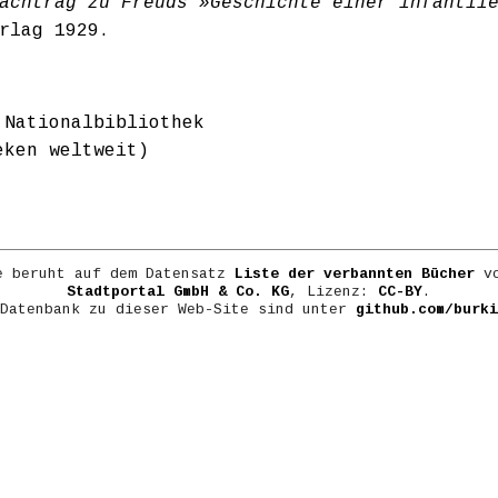
achtrag zu Freuds »Geschichte einer infantil
rlag 1929.
 Nationalbibliothek
eken weltweit)
e beruht auf dem Datensatz
Liste der verbannten Bücher
vo
Stadtportal GmbH & Co. KG
, Lizenz:
CC-BY
.
 Datenbank zu dieser Web-Site sind unter
github.com/burki