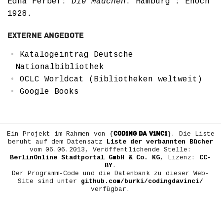
Edna Ferber:
Die Mädchen
. Hamburg : Enoch
1928.
Externe Angebote
Katalogeintrag Deutsche
Nationalbibliothek
OCLC Worldcat (Bibliotheken weltweit)
Google Books
COD1NG DA V1NC1
Ein Projekt im Rahmen von {
}. Die Liste
beruht auf dem Datensatz
Liste der verbannten Bücher
vom 06.06.2013, Veröffentlichende Stelle:
BerlinOnline Stadtportal GmbH & Co. KG
, Lizenz:
CC-
BY
.
Der Programm-Code und die Datenbank zu dieser Web-
Site sind unter
github.com/burki/codingdavinci/
verfügbar.