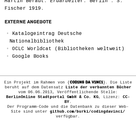
Martin Beradt:
Erdarbeiter
. Berlin : S.
Fischer 1919.
Externe Angebote
Katalogeintrag Deutsche
Nationalbibliothek
OCLC Worldcat (Bibliotheken weltweit)
Google Books
COD1NG DA V1NC1
Ein Projekt im Rahmen von {
}. Die Liste
beruht auf dem Datensatz
Liste der verbannten Bücher
vom 06.06.2013, Veröffentlichende Stelle:
BerlinOnline Stadtportal GmbH & Co. KG
, Lizenz:
CC-
BY
.
Der Programm-Code und die Datenbank zu dieser Web-
Site sind unter
github.com/burki/codingdavinci/
verfügbar.