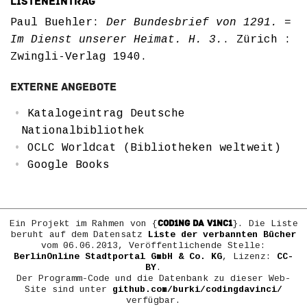
Listeneintrag
Paul Buehler:
Der Bundesbrief von 1291. =
Im Dienst unserer Heimat. H. 3.
. Zürich :
Zwingli-Verlag 1940.
Externe Angebote
Katalogeintrag Deutsche
Nationalbibliothek
OCLC Worldcat (Bibliotheken weltweit)
Google Books
COD1NG DA V1NC1
Ein Projekt im Rahmen von {
}. Die Liste
beruht auf dem Datensatz
Liste der verbannten Bücher
vom 06.06.2013, Veröffentlichende Stelle:
BerlinOnline Stadtportal GmbH & Co. KG
, Lizenz:
CC-
BY
.
Der Programm-Code und die Datenbank zu dieser Web-
Site sind unter
github.com/burki/codingdavinci/
verfügbar.