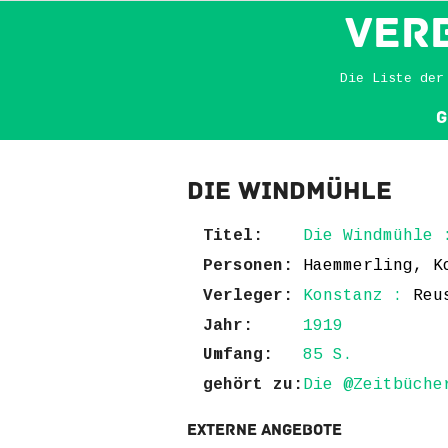
VER
Die Liste der
G
Die Windmühle
Titel:
Die Windmühle 
Personen:
Haemmerling, K
Verleger:
Konstanz :
Reu
Jahr:
1919
Umfang:
85 S.
gehört zu:
Die @Zeitbüche
Externe Angebote