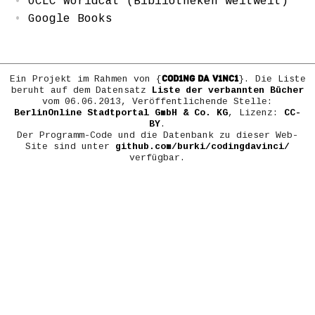
OCLC Worldcat (Bibliotheken weltweit)
Google Books
COD1NG DA V1NC1
Ein Projekt im Rahmen von {
}. Die Liste
beruht auf dem Datensatz
Liste der verbannten Bücher
vom 06.06.2013, Veröffentlichende Stelle:
BerlinOnline Stadtportal GmbH & Co. KG
, Lizenz:
CC-
BY
.
Der Programm-Code und die Datenbank zu dieser Web-
Site sind unter
github.com/burki/codingdavinci/
verfügbar.