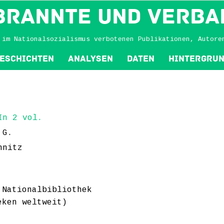
BRANNTE und VERBA
 im Nationalsozialismus verbotenen Publikationen, Autore
eschichten
Analysen
Daten
Hintergru
In 2 vol.
 G.
hnitz
 Nationalbibliothek
eken weltweit)