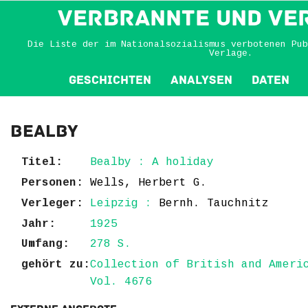
VERBRANNTE und VE
Die Liste der im Nationalsozialismus verbotenen Pub
Verlage.
Geschichten
Analysen
Daten
Bealby
Titel:
Bealby : A holiday
Personen:
Wells, Herbert G.
Verleger:
Leipzig :
Bernh. Tauchnitz
Jahr:
1925
Umfang:
278 S.
gehört zu:
Collection of British and Ameri
Vol. 4676