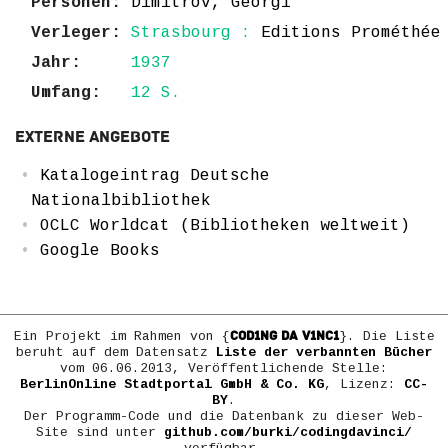
Personen:
Dimitrov, Georgi
Verleger:
Strasbourg :
Editions Prométhée
Jahr:
1937
Umfang:
12 S.
Externe Angebote
Katalogeintrag Deutsche
Nationalbibliothek
OCLC Worldcat (Bibliotheken weltweit)
Google Books
COD1NG DA V1NC1
Ein Projekt im Rahmen von {
}. Die Liste
beruht auf dem Datensatz
Liste der verbannten Bücher
vom 06.06.2013, Veröffentlichende Stelle:
BerlinOnline Stadtportal GmbH & Co. KG
, Lizenz:
CC-
BY
.
Der Programm-Code und die Datenbank zu dieser Web-
Site sind unter
github.com/burki/codingdavinci/