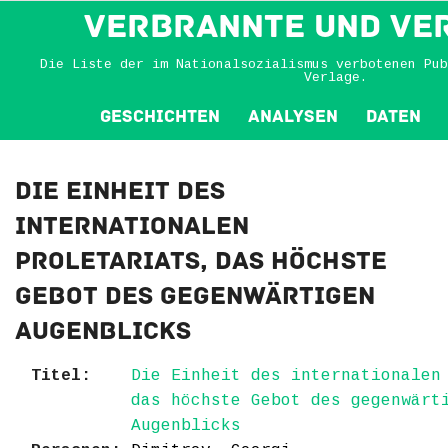
VERBRANNTE und VE
Die Liste der im Nationalsozialismus verbotenen Pub
Verlage.
Geschichten
Analysen
Daten
Die Einheit des
internationalen
Proletariats, das höchste
Gebot des gegenwärtigen
Augenblicks
Titel:
Die Einheit des internationalen
das höchste Gebot des gegenwärt
Augenblicks