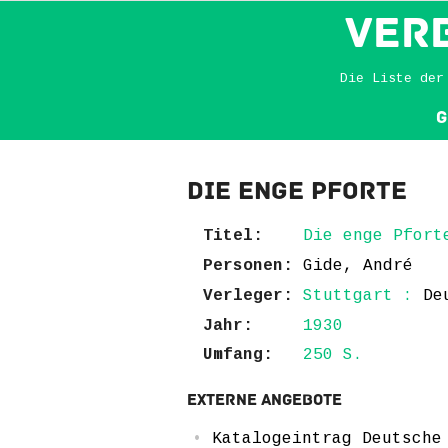
VER
Die Liste der
G
Die enge Pforte
Titel:
Die enge Pfort
Personen:
Gide, André
Verleger:
Stuttgart :
De
Jahr:
1930
Umfang:
250 S.
Externe Angebote
Katalogeintrag Deutsche