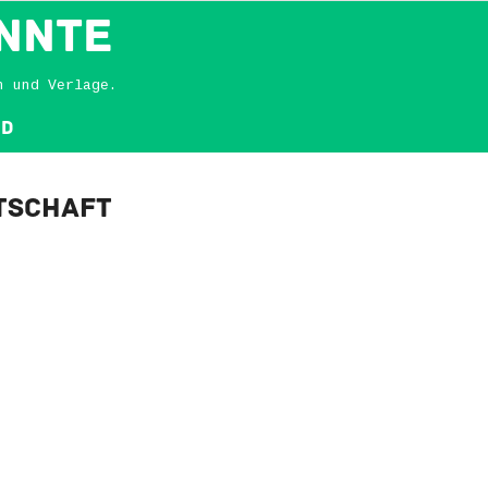
NNTE
n und Verlage.
nd
tschaft