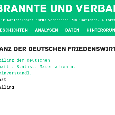
BRANNTE und VERBA
 im Nationalsozialismus verbotenen Publikationen, Autore
eschichten
Analysen
Daten
Hintergru
anz der deutschen Friedenswir
bilanz der deutschen
haft : Statist. Materialien m.
einverständl.
est
alling