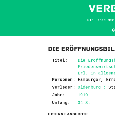
VER
Die Liste der
G
Die Eröffnungsbil
Titel:
Die Eröffnungs
Friedenswirtsc
Erl. in allgem
Personen:
Hamburger, Ern
Verleger:
Oldenburg :
St
Jahr:
1919
Umfang:
34 S.
Externe Angebote