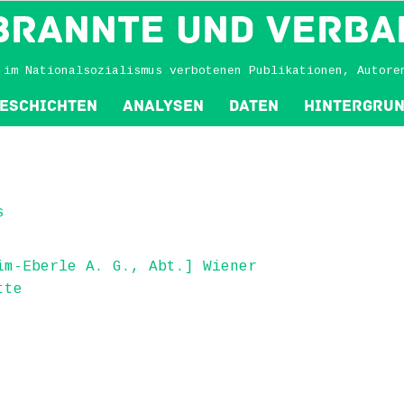
BRANNTE und VERBA
 im Nationalsozialismus verbotenen Publikationen, Autore
eschichten
Analysen
Daten
Hintergru
s
im-Eberle A. G., Abt.] Wiener
tte