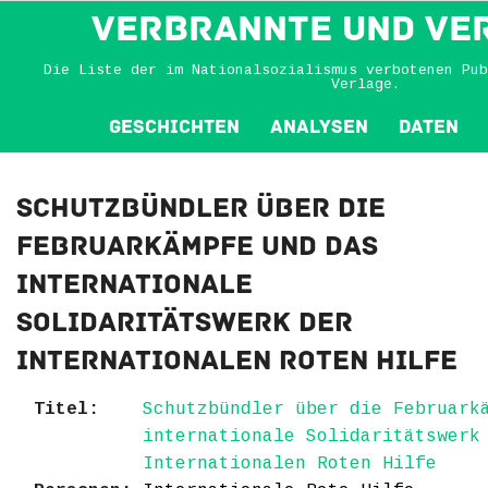
VERBRANNTE und VE
Die Liste der im Nationalsozialismus verbotenen Pub
Verlage.
Geschichten
Analysen
Daten
Schutzbündler über die
Februarkämpfe und das
internationale
Solidaritätswerk der
Internationalen Roten Hilfe
Titel:
Schutzbündler über die Februark
internationale Solidaritätswerk
Internationalen Roten Hilfe