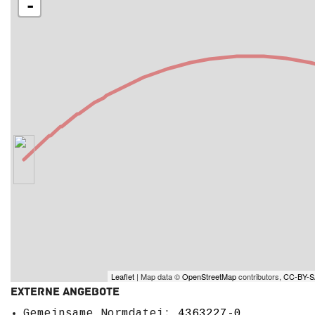
-
Leaflet
| Map data ©
OpenStreetMap
contributors,
CC-BY-S
Externe Angebote
Gemeinsame Normdatei:
4363227-0