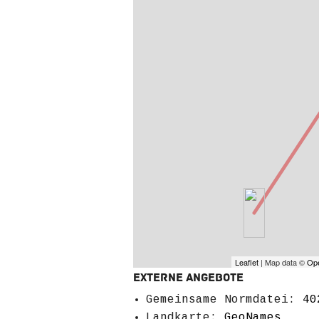
Leaflet
| Map data ©
Op
Externe Angebote
Gemeinsame Normdatei:
40
Landkarte:
GeoNames