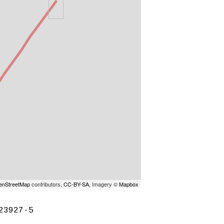
enStreetMap
contributors,
CC-BY-SA
, Imagery ©
Mapbox
23927-5