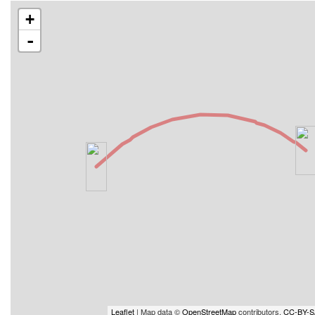
+
-
Leaflet
| Map data ©
OpenStreetMap
contributors,
CC-BY-S