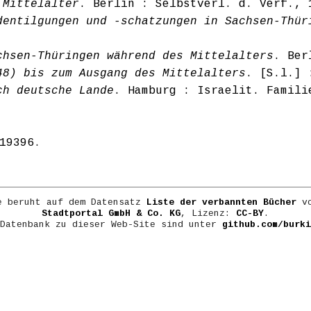
 Mittelalter
. Berlin : Selbstverl. d. Verf., 
dentilgungen und -schatzungen in Sachsen-Thür
chsen-Thüringen während des Mittelalters
. Ber
48) bis zum Ausgang des Mittelalters
. [S.l.] 
ch deutsche Lande
. Hamburg : Israelit. Famili
19396
.
e beruht auf dem Datensatz
Liste der verbannten Bücher
vo
Stadtportal GmbH & Co. KG
, Lizenz:
CC-BY
.
 Datenbank zu dieser Web-Site sind unter
github.com/burki