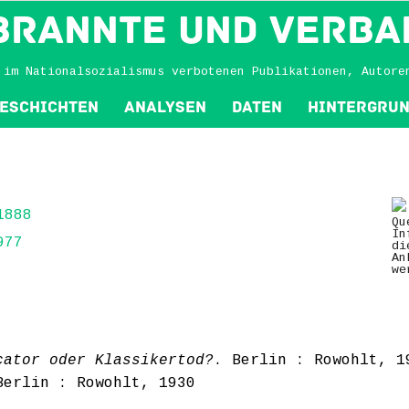
BRANNTE und VERBA
 im Nationalsozialismus verbotenen Publikationen, Autore
eschichten
Analysen
Daten
Hintergru
1888
Qu
In
977
di
An
we
cator oder Klassikertod?
. Berlin : Rowohlt, 1
Berlin : Rowohlt, 1930