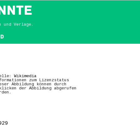
NNTE
n und Verlage.
nd
elle:
Wikimedia
formationen zum Lizenzstatus
eser Abbildung können durch
klicken der Abbildung abgerufen
rden.
929