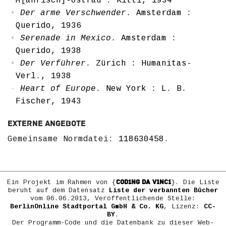
M[ährisch]-Ostrau : Kittl, 1934
Der arme Verschwender
. Amsterdam :
Querido, 1936
Serenade in Mexico
. Amsterdam :
Querido, 1938
Der Verführer
. Zürich : Humanitas-
Verl., 1938
Heart of Europe
. New York : L. B.
Fischer, 1943
Externe Angebote
Gemeinsame Normdatei:
118630458
.
COD1NG DA V1NC1
Ein Projekt im Rahmen von {
}. Die Liste
beruht auf dem Datensatz
Liste der verbannten Bücher
vom 06.06.2013, Veröffentlichende Stelle:
BerlinOnline Stadtportal GmbH & Co. KG
, Lizenz:
CC-
BY
.
Der Programm-Code und die Datenbank zu dieser Web-