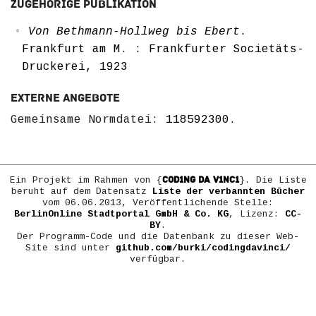
Zugehörige Publikation
Von Bethmann-Hollweg bis Ebert
.
Frankfurt am M. : Frankfurter Societäts-
Druckerei, 1923
Externe Angebote
Gemeinsame Normdatei:
118592300
.
COD1NG DA V1NC1
Ein Projekt im Rahmen von {
}. Die Liste
beruht auf dem Datensatz
Liste der verbannten Bücher
vom 06.06.2013, Veröffentlichende Stelle:
BerlinOnline Stadtportal GmbH & Co. KG
, Lizenz:
CC-
BY
.
Der Programm-Code und die Datenbank zu dieser Web-
Site sind unter
github.com/burki/codingdavinci/
verfügbar.