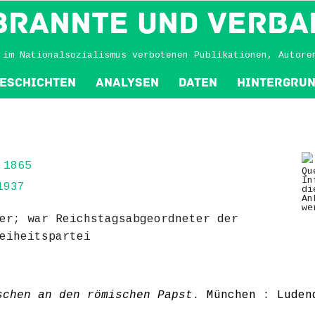
BRANNTE und VERBA
 im Nationalsozialismus verbotenen Publikationen, Autore
eschichten
Analysen
Daten
Hintergru
.1865
Qu
In
1937
di
An
we
er; war Reichstagsabgeordneter der
eiheitspartei
schen an den römischen Papst
. München : Luden