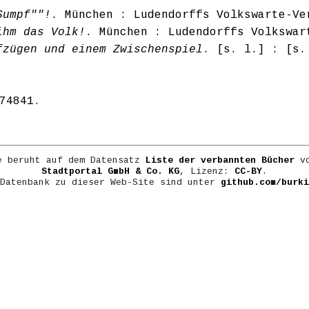
Sumpf""!
. München : Ludendorffs Volkswarte-Ve
ihm das Volk!
. München : Ludendorffs Volkswar
ufzügen und einem Zwischenspiel
. [s. l.] : [s.
74841
.
e beruht auf dem Datensatz
Liste der verbannten Bücher
vo
Stadtportal GmbH & Co. KG
, Lizenz:
CC-BY
.
 Datenbank zu dieser Web-Site sind unter
github.com/burki