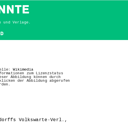
NNTE
n und Verlage.
nd
elle:
Wikimedia
formationen zum Lizenzstatus
eser Abbildung können durch
klicken der Abbildung abgerufen
rden.
dorffs Volkswarte-Verl.,