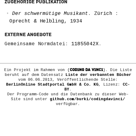
Zugehörige Publikation
Der schwermütige Musikant
. Zürich :
Oprecht & Helbling, 1934
Externe Angebote
Gemeinsame Normdatei:
11855042X
.
COD1NG DA V1NC1
Ein Projekt im Rahmen von {
}. Die Liste
beruht auf dem Datensatz
Liste der verbannten Bücher
vom 06.06.2013, Veröffentlichende Stelle:
BerlinOnline Stadtportal GmbH & Co. KG
, Lizenz:
CC-
BY
.
Der Programm-Code und die Datenbank zu dieser Web-
Site sind unter
github.com/burki/codingdavinci/
verfügbar.