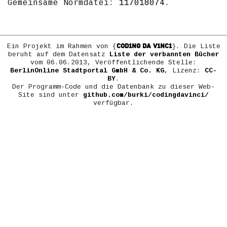
Gemeinsame Normdatei:
117018074
.
COD1NG DA V1NC1
Ein Projekt im Rahmen von {
}. Die Liste
beruht auf dem Datensatz
Liste der verbannten Bücher
vom 06.06.2013, Veröffentlichende Stelle:
BerlinOnline Stadtportal GmbH & Co. KG
, Lizenz:
CC-
BY
.
Der Programm-Code und die Datenbank zu dieser Web-
Site sind unter
github.com/burki/codingdavinci/
verfügbar.