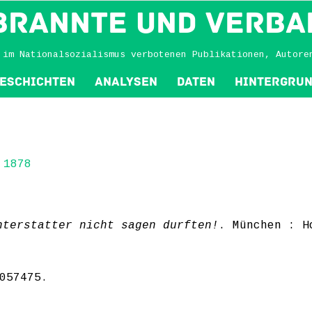
BRANNTE und VERBA
 im Nationalsozialismus verbotenen Publikationen, Autore
eschichten
Analysen
Daten
Hintergru
1878
hterstatter nicht sagen durften!
. München : H
057475
.