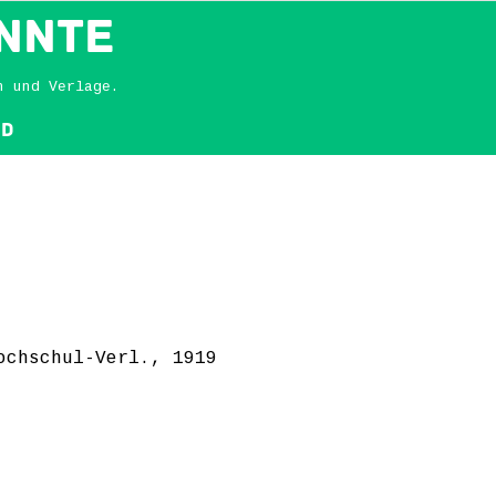
NNTE
n und Verlage.
nd
ochschul-Verl., 1919