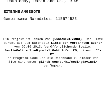
Doubleday, Doran and Co., 1945
Externe Angebote
Gemeinsame Normdatei:
118574523
.
COD1NG DA V1NC1
Ein Projekt im Rahmen von {
}. Die Liste
beruht auf dem Datensatz
Liste der verbannten Bücher
vom 06.06.2013, Veröffentlichende Stelle:
BerlinOnline Stadtportal GmbH & Co. KG
, Lizenz:
CC-
BY
.
Der Programm-Code und die Datenbank zu dieser Web-
Site sind unter
github.com/burki/codingdavinci/
verfügbar.