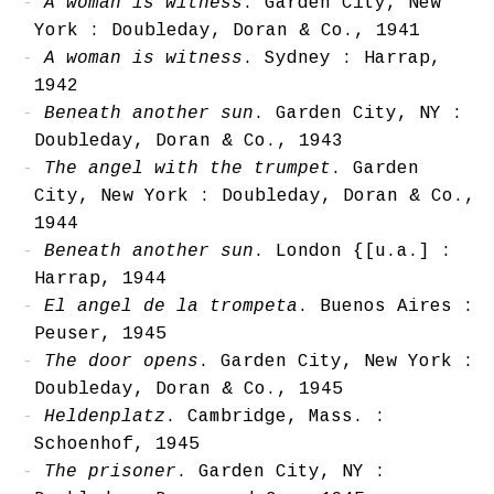
A woman is witness
. Garden City, New
York : Doubleday, Doran & Co., 1941
A woman is witness
. Sydney : Harrap,
1942
Beneath another sun
. Garden City, NY :
Doubleday, Doran & Co., 1943
The angel with the trumpet
. Garden
City, New York : Doubleday, Doran & Co.,
1944
Beneath another sun
. London {[u.a.] :
Harrap, 1944
El angel de la trompeta
. Buenos Aires :
Peuser, 1945
The door opens
. Garden City, New York :
Doubleday, Doran & Co., 1945
Heldenplatz
. Cambridge, Mass. :
Schoenhof, 1945
The prisoner
. Garden City, NY :