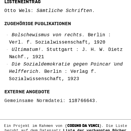
Listeneintrag
Otto Wels:
Sämtliche Schriften
.
Zugehörige Publikationen
Bolschewismus von rechts
. Berlin :
Verl. f. Sozialwissenschaft, 1920
Ultimatum!
. Stuttgart : J. H. W. Dietz
Nachf., 1921
Die Sozialdemokratie gegen Poincar ͏̈und
Helfferich
. Berlin : Verlag f.
Sozialwissenschaft, 1923
Externe Angebote
Gemeinsame Normdatei:
118766643
.
COD1NG DA V1NC1
Ein Projekt im Rahmen von {
}. Die Liste
beruht auf dem Datensatz
Liste der verbannten Bücher