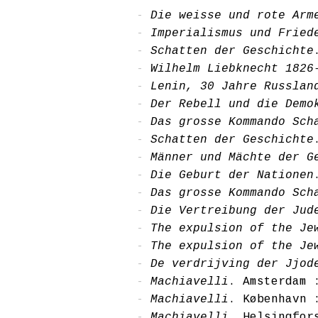
Die weisse und rote Arm
Imperialismus und Fried
Schatten der Geschichte
Wilhelm Liebknecht 1826
Lenin, 30 Jahre Russlan
Der Rebell und die Demo
Das grosse Kommando Sch
Schatten der Geschichte
Männer und Mächte der G
Die Geburt der Nationen
Das grosse Kommando Sch
Die Vertreibung der Jud
The expulsion of the Je
The expulsion of the Je
De verdrijving der Jjod
Machiavelli
. Amsterdam 
Machiavelli
. København 
Machiavelli
. Helsingfor