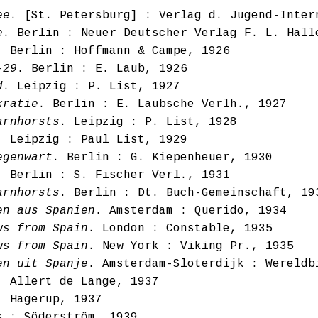
ee
. [St. Petersburg] : Verlag d. Jugend-Inter
e
. Berlin : Neuer Deutscher Verlag F. L. Hall
. Berlin : Hoffmann & Campe, 1926
-29
. Berlin : E. Laub, 1926
d
. Leipzig : P. List, 1927
kratie
. Berlin : E. Laubsche Verlh., 1927
arnhorsts
. Leipzig : P. List, 1928
. Leipzig : Paul List, 1929
egenwart
. Berlin : G. Kiepenheuer, 1930
. Berlin : S. Fischer Verl., 1931
arnhorsts
. Berlin : Dt. Buch-Gemeinschaft, 19
en aus Spanien
. Amsterdam : Querido, 1934
ws from Spain
. London : Constable, 1935
ws from Spain
. New York : Viking Pr., 1935
en uit Spanje
. Amsterdam-Sloterdijk : Wereldb
: Allert de Lange, 1937
: Hagerup, 1937
s : Söderström, 1939