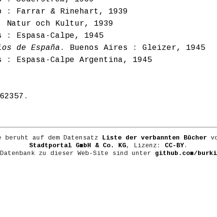
o : Farrar & Rinehart, 1939
: Natur och Kultur, 1939
s : Espasa-Calpe, 1945
ios de España
. Buenos Aires : Gleizer, 1945
s : Espasa-Calpe Argentina, 1945
62357
.
e beruht auf dem Datensatz
Liste der verbannten Bücher
vo
Stadtportal GmbH & Co. KG
, Lizenz:
CC-BY
.
 Datenbank zu dieser Web-Site sind unter
github.com/burki