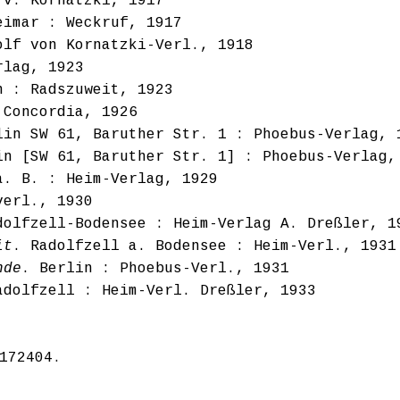
 v. Kornatzki, 1917
eimar : Weckruf, 1917
olf von Kornatzki-Verl., 1918
rlag, 1923
n : Radszuweit, 1923
 Concordia, 1926
lin SW 61, Baruther Str. 1 : Phoebus-Verlag, 
in [SW 61, Baruther Str. 1] : Phoebus-Verlag,
a. B. : Heim-Verlag, 1929
verl., 1930
dolfzell-Bodensee : Heim-Verlag A. Dreßler, 1
it
. Radolfzell a. Bodensee : Heim-Verl., 1931
nde
. Berlin : Phoebus-Verl., 1931
adolfzell : Heim-Verl. Dreßler, 1933
172404
.