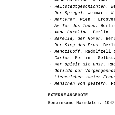
Anna Carolina
. Weimar :
Weltstadtgeschichten
. W
Der Spiegel
. Weimar : W
Märtyrer
. Wien : Erosve
Am Tor des Todes
. Berli
Anna Carolina
. Berlin :
Barella, der Römer
. Ber
Der Sieg des Eros
. Berl
Menczikoff
. Radolfzell 
Carlos
. Berlin : Selbst
Wer spielt mit uns?
. Ra
Gefilde der Vergangenhe
Liebesleben zweier Freu
Menschen von gestern
. R
Externe Angebote
Gemeinsame Normdatei:
1042