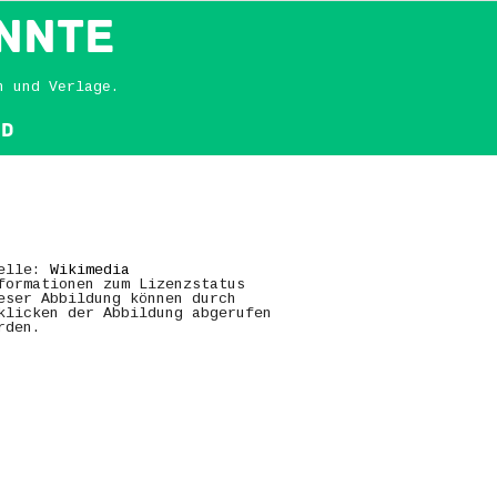
NNTE
n und Verlage.
nd
elle:
Wikimedia
formationen zum Lizenzstatus
eser Abbildung können durch
klicken der Abbildung abgerufen
rden.