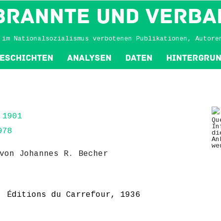
BRANNTE und VERBA
 im Nationalsozialismus verbotenen Publikationen, Autore
eschichten
Analysen
Daten
Hintergru
.1901
Qu
In
978
di
An
we
von Johannes R. Becher
: Éditions du Carrefour, 1936