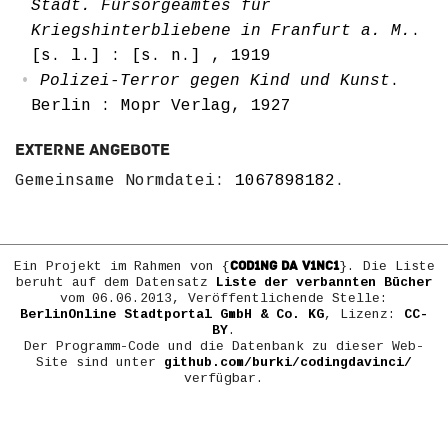
Städt. Fürsorgeamtes für
Kriegshinterbliebene in Franfurt a. M.
.
[s. l.] : [s. n.] , 1919
Polizei-Terror gegen Kind und Kunst
.
Berlin : Mopr Verlag, 1927
Externe Angebote
Gemeinsame Normdatei:
1067898182
.
COD1NG DA V1NC1
Ein Projekt im Rahmen von {
}. Die Liste
beruht auf dem Datensatz
Liste der verbannten Bücher
vom 06.06.2013, Veröffentlichende Stelle:
BerlinOnline Stadtportal GmbH & Co. KG
, Lizenz:
CC-
BY
.
Der Programm-Code und die Datenbank zu dieser Web-
Site sind unter
github.com/burki/codingdavinci/
verfügbar.