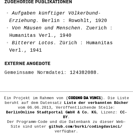
Zugehörige Publikationen
Aufgaben künftiger Völkerbund-
Erziehung
. Berlin : Rowohlt, 1920
Von Mäusen und Menschen
. Zuerich :
Humanitas Verl., 1940
Bitterer Lotos
. Zürich : Humanitas
Verl., 1941
Externe Angebote
Gemeinsame Normdatei:
124382088
.
COD1NG DA V1NC1
Ein Projekt im Rahmen von {
}. Die Liste
beruht auf dem Datensatz
Liste der verbannten Bücher
vom 06.06.2013, Veröffentlichende Stelle:
BerlinOnline Stadtportal GmbH & Co. KG
, Lizenz:
CC-
BY
.
Der Programm-Code und die Datenbank zu dieser Web-
Site sind unter
github.com/burki/codingdavinci/
verfügbar.