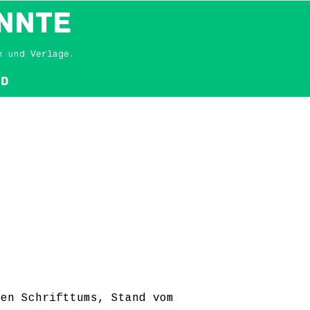
NNTE
n und Verlage.
nd
ten Schrifttums, Stand vom