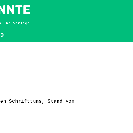
NNTE
n und Verlage.
nd
ten Schrifttums, Stand vom