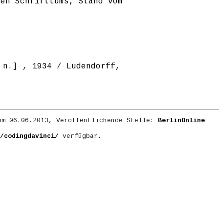
ten Schrifttums, Stand vom
 n.] , 1934
/
Ludendorff,
m 06.06.2013, Veröffentlichende Stelle:
BerlinOnline
/codingdavinci/
verfügbar.