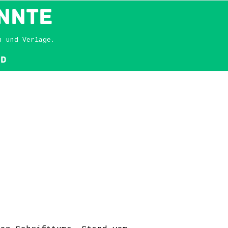
NNTE
n und Verlage.
nd