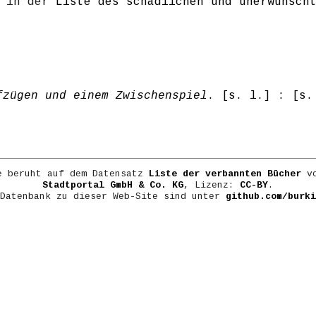
h in der
Liste des schädlichen und unerwünsch
ufzügen und einem Zwischenspiel
. [s. l.] : [s.
e beruht auf dem Datensatz
Liste der verbannten Bücher
vo
Stadtportal GmbH & Co. KG
, Lizenz:
CC-BY
.
 Datenbank zu dieser Web-Site sind unter
github.com/burki