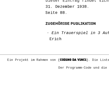
Dieser Eintrag findet sic
31. Dezember 1938
.
Seite 88
.
Zugehörige Publikation
Ein Trauerspiel in 3 A
Erich
COD1NG DA V1NC1
Ein Projekt im Rahmen von {
}. Die List
Der Programm-Code und die