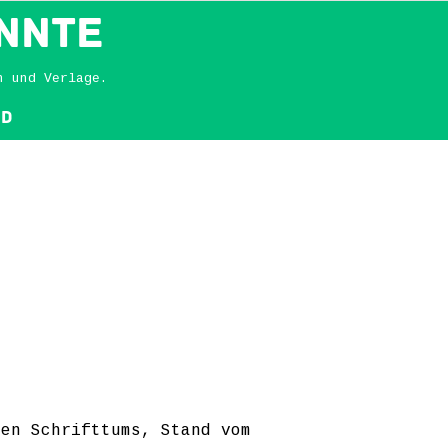
NNTE
n und Verlage.
nd
ten Schrifttums, Stand vom