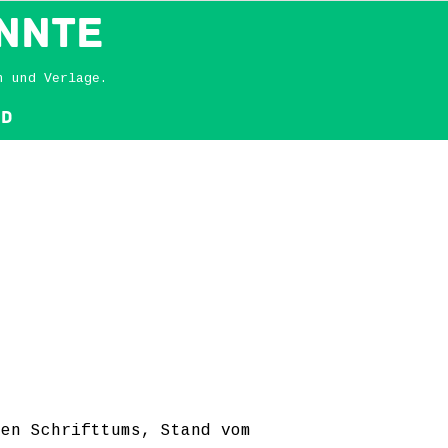
NNTE
n und Verlage.
nd
ten Schrifttums, Stand vom