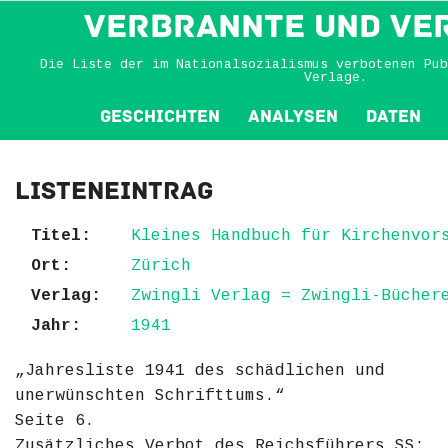
VERBRANNTE und VE
Die Liste der im Nationalsozialismus verbotenen Pub
Verlage.
Geschichten
Analysen
Daten
Listeneintrag
Titel:
Kleines Handbuch für Kirchenvor
Ort:
Zürich
Verlag:
Zwingli Verlag = Zwingli-Bücher
Jahr:
1941
„Jahresliste 1941 des schädlichen und
unerwünschten Schrifttums.“
Seite 6.
Zusätzliches Verbot des Reichsführers SS: